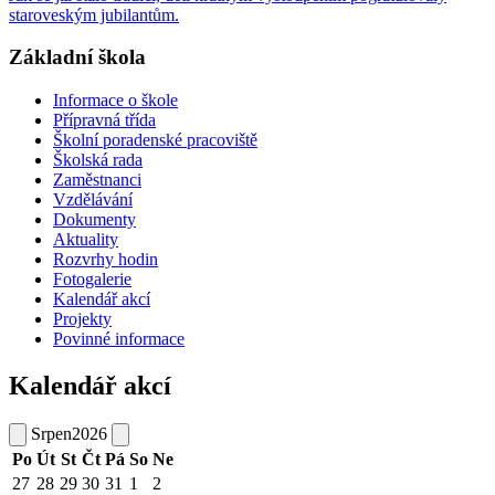
staroveským jubilantům.
Základní škola
Informace o škole
Přípravná třída
Školní poradenské pracoviště
Školská rada
Zaměstnanci
Vzdělávání
Dokumenty
Aktuality
Rozvrhy hodin
Fotogalerie
Kalendář akcí
Projekty
Povinné informace
Kalendář akcí
Srpen
2026
Po
Út
St
Čt
Pá
So
Ne
27
28
29
30
31
1
2