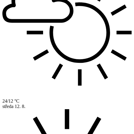
24/12 °C
středa
12. 8.