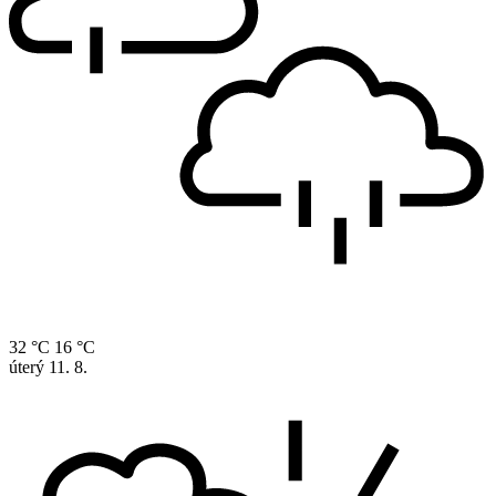
32 °C
16 °C
úterý
11. 8.