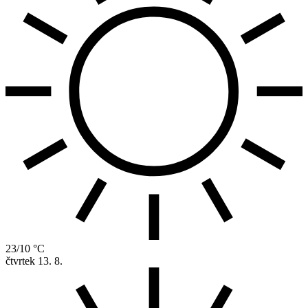
23/10 °C
čtvrtek
13. 8.