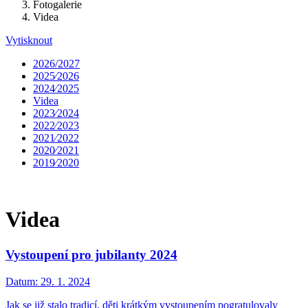
Fotogalerie
Videa
Vytisknout
2026/2027
2025⁄2026
2024⁄2025
Videa
2023⁄2024
2022⁄2023
2021⁄2022
2020⁄2021
2019⁄2020
Videa
Vystoupení pro jubilanty 2024
Datum:
29. 1. 2024
Jak se již stalo tradicí, děti krátkým vystoupením pogratulovaly