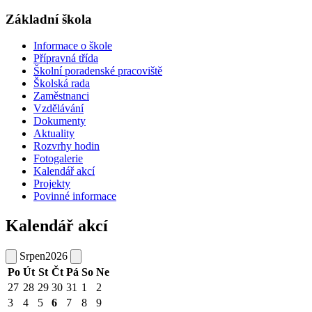
Základní škola
Informace o škole
Přípravná třída
Školní poradenské pracoviště
Školská rada
Zaměstnanci
Vzdělávání
Dokumenty
Aktuality
Rozvrhy hodin
Fotogalerie
Kalendář akcí
Projekty
Povinné informace
Kalendář akcí
Srpen
2026
Po
Út
St
Čt
Pá
So
Ne
27
28
29
30
31
1
2
3
4
5
6
7
8
9