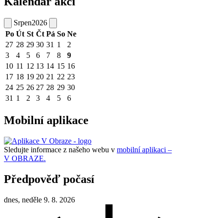
Kalendář akcí
Srpen
2026
Po
Út
St
Čt
Pá
So
Ne
27
28
29
30
31
1
2
3
4
5
6
7
8
9
10
11
12
13
14
15
16
17
18
19
20
21
22
23
24
25
26
27
28
29
30
31
1
2
3
4
5
6
Mobilní aplikace
Sledujte informace z našeho webu v
mobilní aplikaci –
V OBRAZE.
Předpověď počasí
dnes, neděle 9. 8. 2026