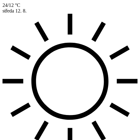
24/12 °C
středa
12. 8.