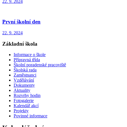
22. 9. 2024
První školní den
22. 9. 2024
Základní škola
Informace o škole
Přípravná třída
Školní poradenské pracoviště
Školská rada
Zaměstnanci
Vzdělávání
Dokumenty
Aktuality
Rozvrhy hodin
Fotogalerie
Kalendář akcí
Projekty
Povinné informace