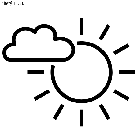
úterý
11. 8.