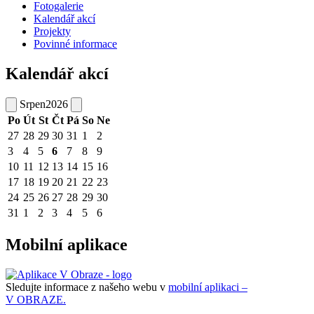
Fotogalerie
Kalendář akcí
Projekty
Povinné informace
Kalendář akcí
Srpen
2026
Po
Út
St
Čt
Pá
So
Ne
27
28
29
30
31
1
2
3
4
5
6
7
8
9
10
11
12
13
14
15
16
17
18
19
20
21
22
23
24
25
26
27
28
29
30
31
1
2
3
4
5
6
Mobilní aplikace
Sledujte informace z našeho webu v
mobilní aplikaci –
V OBRAZE.